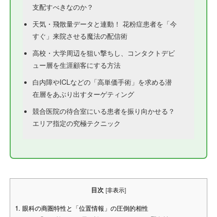
支配すべきなのか？
天気・飛散量データと連動！ 花粉症患者を「今
すぐ」来院させる魔法の配信術
高校・大学周辺を狙い撃ちし、コンタクトデビ
ュー層を生涯顧客にする方法
白内障やICLなどの「高単価手術」を求める潜
在層をあぶり出すターゲティング
競合医院の待合室にいる患者を振り向かせる？
エリア指定の究極テクニック
目次
[
非表示
]
1.
眼科の商圏特性と「位置情報」の圧倒的相性