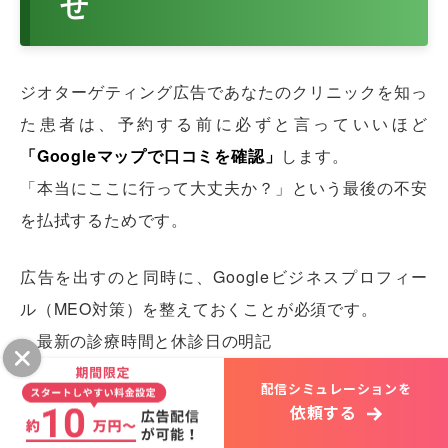
せ
ジオターゲティング広告であなたのクリニックを知っ
た患者は、予約する前に必ずと言っていいほど
「Googleマップで口コミを確認」
します。
「本当にここに行って大丈夫か？」という最後の不安
を払拭するためです。
広告を出すのと同時に、Googleビジネスプロフィー
ル（MEO対策）を整えておくことが必須です。
・最新の診療時間と休診日の明記
・清潔感のある待合室や最新機器の写真の掲載
配信シミュレーションを
・患者さんからのポジティブな口コミを集め、ネガテ
依頼する
ィブな口コミにも誠実に返信する