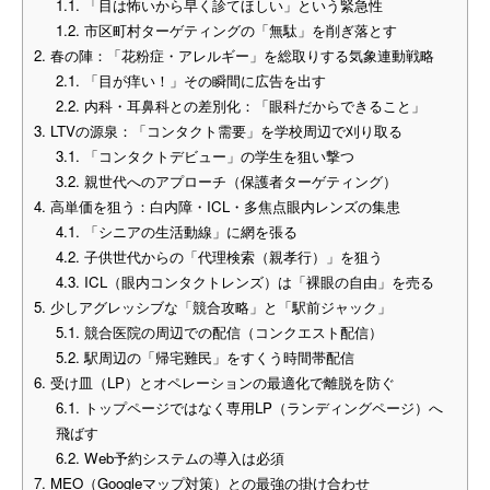
1.1.
「目は怖いから早く診てほしい」という緊急性
1.2.
市区町村ターゲティングの「無駄」を削ぎ落とす
2.
春の陣：「花粉症・アレルギー」を総取りする気象連動戦略
2.1.
「目が痒い！」その瞬間に広告を出す
2.2.
内科・耳鼻科との差別化：「眼科だからできること」
3.
LTVの源泉：「コンタクト需要」を学校周辺で刈り取る
3.1.
「コンタクトデビュー」の学生を狙い撃つ
3.2.
親世代へのアプローチ（保護者ターゲティング）
4.
高単価を狙う：白内障・ICL・多焦点眼内レンズの集患
4.1.
「シニアの生活動線」に網を張る
4.2.
子供世代からの「代理検索（親孝行）」を狙う
4.3.
ICL（眼内コンタクトレンズ）は「裸眼の自由」を売る
5.
少しアグレッシブな「競合攻略」と「駅前ジャック」
5.1.
競合医院の周辺での配信（コンクエスト配信）
5.2.
駅周辺の「帰宅難民」をすくう時間帯配信
6.
受け皿（LP）とオペレーションの最適化で離脱を防ぐ
6.1.
トップページではなく専用LP（ランディングページ）へ
飛ばす
6.2.
Web予約システムの導入は必須
7.
MEO（Googleマップ対策）との最強の掛け合わせ