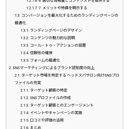
1.2.1.6.
6. 適切な情報量とコンテクストを提供する
1.2.1.7.
7. メリットや特典を明示する
1.3.
コンバージョンを最大化するためのランディングページの
最適化
1.3.1.
ランディングページのデザイン
1.3.2.
コンテンツの魅力的な説明
1.3.3.
コール・トゥ・アクションの設置
1.3.4.
信頼性の確保
1.3.5.
フォームの最適化
2.
SNSマーケティングによるブランド認知度の向上
2.1.
ターゲット市場を特定する ヘッドスパサロン向けSNSプロ
ファイルの充実
2.1.1.
ターゲット顧客の特定
2.1.2.
SNSプロファイルの作成
2.1.3.
ターゲット顧客とのエンゲージメント
2.1.4.
イベントやキャンペーンの実施
2.1.5.
口コミや評価の活用
2.1.6.
まとめ