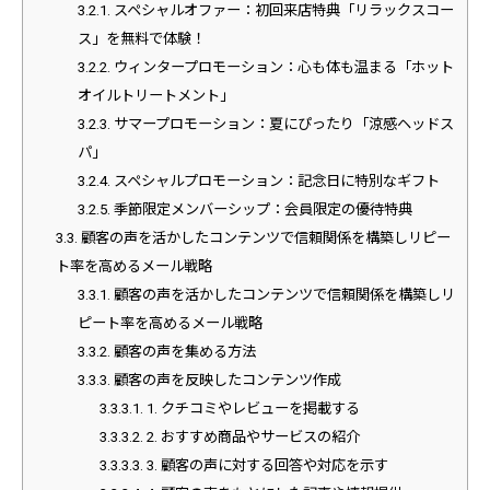
3.2.1.
スペシャルオファー：初回来店特典「リラックスコー
ス」を無料で体験！
3.2.2.
ウィンタープロモーション：心も体も温まる「ホット
オイルトリートメント」
3.2.3.
サマープロモーション：夏にぴったり「涼感ヘッドス
パ」
3.2.4.
スペシャルプロモーション：記念日に特別なギフト
3.2.5.
季節限定メンバーシップ：会員限定の優待特典
3.3.
顧客の声を活かしたコンテンツで信頼関係を構築しリピー
ト率を高めるメール戦略
3.3.1.
顧客の声を活かしたコンテンツで信頼関係を構築しリ
ピート率を高めるメール戦略
3.3.2.
顧客の声を集める方法
3.3.3.
顧客の声を反映したコンテンツ作成
3.3.3.1.
1. クチコミやレビューを掲載する
3.3.3.2.
2. おすすめ商品やサービスの紹介
3.3.3.3.
3. 顧客の声に対する回答や対応を示す