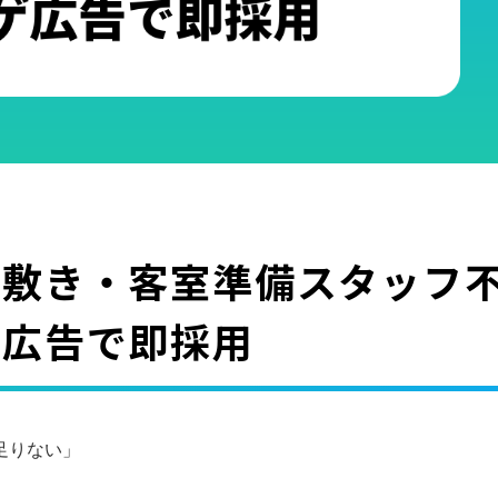
団敷き・客室準備スタッフ
ゲ広告で即採用
足りない」
」