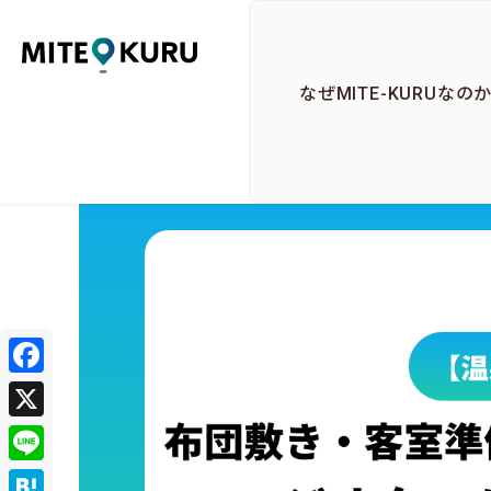
MITE KURU
なぜMITE-KURUなの
Facebook
X
Line