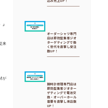
込み売上UP！
）」
オーダーシャツ専門
店は即効型集客ジオ
従来
ターゲティングで働
く世代を直撃し受注
数UP！
材が
腕時計修理専門店は
即効型集客ジオター
ゲティングで電池交
換・オーバーホール
需要を直撃し来店数
UP！