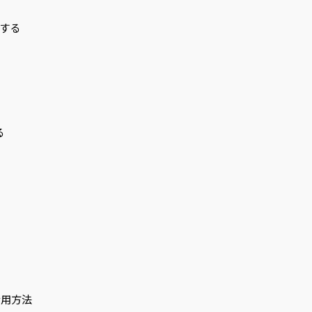
する
る
活用方法