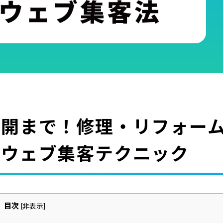
展開まで！修理・リフォー
なウェブ集客テクニック
目次
[
非表示
]