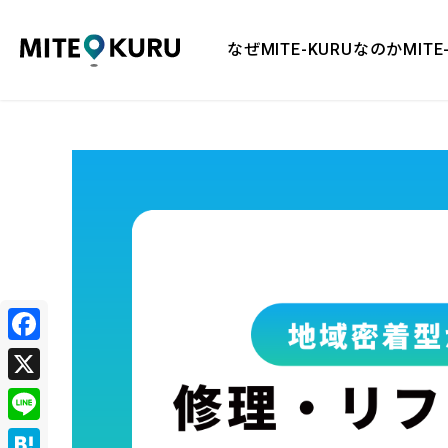
MITE KURU
なぜMITE-KURUなのか
MIT
Facebook
X
Line