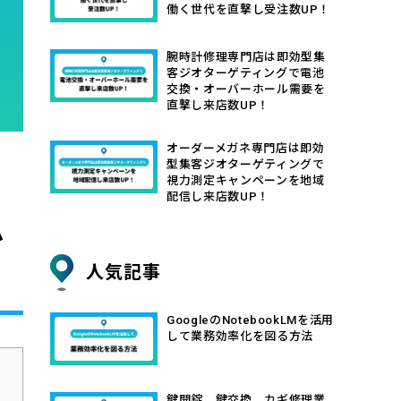
働く世代を直撃し受注数UP！
腕時計修理専門店は即効型集
客ジオターゲティングで電池
交換・オーバーホール需要を
直撃し来店数UP！
オーダーメガネ専門店は即効
型集客ジオターゲティングで
視力測定キャンペーンを地域
配信し来店数UP！
ム
人気記事
GoogleのNotebookLMを活用
して業務効率化を図る方法
鍵開錠、鍵交換、カギ修理業