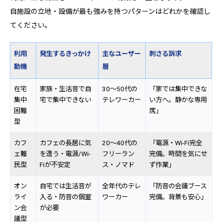
自施設の立地・設備が最も強みを持つパターンはどれかを確認し
てください。
利用
発生するきっかけ
主なユーザー
刺さる訴求
動機
層
在宅
家族・生活音で自
30〜50代の
「家では集中できな
集中
宅で集中できない
テレワーカー
い方へ。静かな専用
困難
席」
型
カフ
カフェの長居に気
20〜40代の
「電源・Wi-Fi完全
ェ難
を遣う・電源/Wi-
フリーラン
完備。時間を気にせ
民型
Fiが不安定
ス・ノマド
ず作業」
オン
自宅では生活音が
全年代のテレ
「防音の会議ブース
ライ
入る・防音の個室
ワーカー
完備。背景も安心」
ン会
が必要
議型