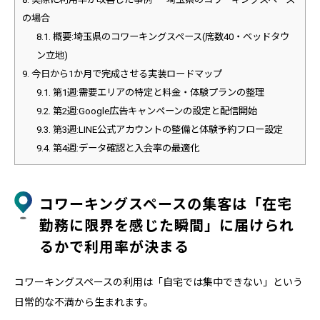
の場合
8.1.
概要:埼玉県のコワーキングスペース(席数40・ベッドタウ
ン立地)
9.
今日から1か月で完成させる実装ロードマップ
9.1.
第1週:需要エリアの特定と料金・体験プランの整理
9.2.
第2週:Google広告キャンペーンの設定と配信開始
9.3.
第3週:LINE公式アカウントの整備と体験予約フロー設定
9.4.
第4週:データ確認と入会率の最適化
コワーキングスペースの集客は「在宅
勤務に限界を感じた瞬間」に届けられ
るかで利用率が決まる
コワーキングスペースの利用は「自宅では集中できない」という
日常的な不満から生まれます。