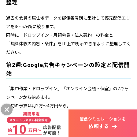
整理
過去の会員の居住地データを郵便番号別に集計して優先配信エリ
アを3〜5か所に絞ります。
同時に「ドロップイン・月額会員・法人契約」の料金と
「無料体験の内容・条件」をLP上で明示できるように整理してく
ださい。
第2週:Google広告キャンペーンの設定と配信開
始
「集中作業・ドロップイン」「オンライン会議・個室」の2キャ
ンペーンから始めます。
最初の予算は月2万〜4万円から。
住宅地居住者への平日朝(7〜9時)・夜(20〜23時)配信を設定して
配信シミュレーションを
ください。
依頼する
第3週:LINE公式アカウントの整備と体験予約フ