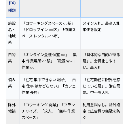
ドの
種類
施設
「コワーキングスペース ○○駅」
メイン入札。最高入札
名・
「ドロップイン ○○区」「作業ス
単価を設定
地域
ペース レンタル ○○市」
系
目的
「オンライン会議 個室 ○○」「集
「具体的な目的がある
系
中 作業場所 ○○駅」「電源 Wi-Fi
層」。会員化しやす
作業 ○○」
い。高入札
悩み
「在宅 集中できない 場所」「自
「在宅勤務に限界を感
系
宅 仕事 はかどらない」「カフェ
じている層」。潜在需
作業 長居」
要。中〜高入札
除外
「コワーキング 開業」「フラン
利用意図なし。除外設
候補
チャイズ」「求人」「無料 作業
定で広告費の無駄を防
スペース」
ぐ