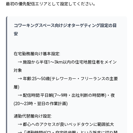
最初の優先配信エリアとして設定してください。
コワーキングスペース向けジオターゲティング設定の目
安
在宅勤務層向け基本設定:
→ 施設から半径1〜3km以内の住宅地居住者をメイン
対象
→ 年齢:25〜50歳(テレワーカー・フリーランスの主要
層)
→ 配信時間:平日朝(7〜9時・出社判断の時間帯)・夜
(20〜23時・翌日の作業計画)
通勤代替層向け設定:
→ 都心へのアクセスが良いベッドタウンに範囲拡大
→「通勤時間ゼロ・自宅徒歩圏」という訴求に切り替