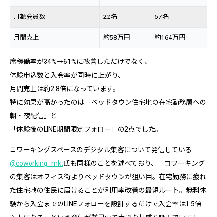
月額会員数
22名
57名
月間売上
約58万円
約164万円
席稼働率が34%→61%に改善しただけでなく、
体験申込数と入会率が同時に上がり、
月間売上は約2.8倍になっています。
特に効果が高かったのは「ベッドタウン住宅地の在宅勤務層への
朝・夜配信」と
「体験後のLINE期間限定フォロー」の2点でした。
コワーキングスペースのデジタル集客について発信している
@coworking_mkt
氏も同様のことを述べており、「コワーキング
の集客はオフィス街よりベッドタウンが狙い目。在宅勤務に疲れ
た住宅地の住民に届けることが利用率改善の最短ルート。無料体
験から入会までのLINEフォローを設計するだけで入会率は1.5倍