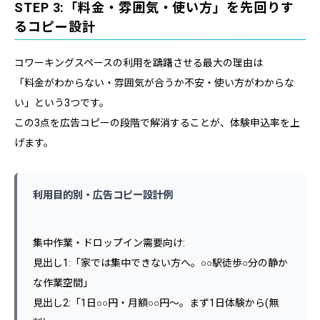
STEP 3:「料金・雰囲気・使い方」を先回りす
るコピー設計
コワーキングスペースの利用を躊躇させる最大の理由は
「料金がわからない・雰囲気が合うか不安・使い方がわからな
い」という3つです。
この3点を広告コピーの段階で解消することが、体験申込率を上
げます。
利用目的別・広告コピー設計例
集中作業・ドロップイン需要向け:
見出し1:「家では集中できない方へ。○○駅徒歩○分の静か
な作業空間」
見出し2:「1日○○円・月額○○円〜。まず1日体験から(無