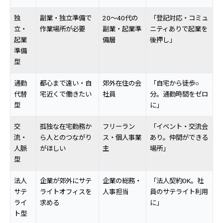
独
副業・独立準備で
20〜40代の
「登記対応・コミュ
立・
作業場所が必要
副業・起業準
ニティありで起業を
起業
備層
後押し」
準備
型
通勤
都心まで遠い・自
郊外在住の会
「自宅から徒歩○
代替
宅近くで働きたい
社員
分。通勤時間をゼロ
型
に」
交
孤独な在宅勤務か
フリーラン
「イベント・交流会
流・
ら人とのつながり
ス・個人事業
あり。仲間ができる
人脈
がほしい
主
場所」
型
法人
企業が郊外にサテ
企業の総務・
「法人契約OK。社
サテ
ライトオフィスを
人事担当
員のサテライト利用
ライ
求める
に」
ト型