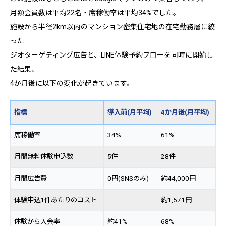
月額会員数は平均22名・席稼働率は平均34%でした。
施設から半径2km以内のマンション密集住宅地の在宅勤務層に絞
った
ジオターゲティング広告と、LINE体験予約フローを同時に開始し
た結果、
4か月後に以下の変化が起きています。
指標
導入前(月平均)
4か月後(月平均)
席稼働率
34%
61%
月間無料体験申込数
5件
28件
月間広告費
0円(SNSのみ)
約44,000円
体験申込1件あたりのコスト
—
約1,571円
体験から入会率
約41%
68%