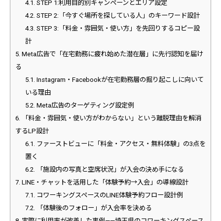
4.1.
STEP 1:利用目的別キャンペーンとエリア設定
4.2.
STEP 2:「今すぐ場所を探している人」のキーワード設計
4.3.
STEP 3:「料金・雰囲気・使い方」を先回りするコピー設
計
5.
Meta広告で「在宅勤務に疲れ始めた潜在層」に先行認知を届け
る
5.1.
Instagram・Facebookが在宅勤務層の掘り起こしに向いて
いる理由
5.2.
Meta広告のターゲティング設定例
6.
「料金・雰囲気・使い方がわからない」という離脱理由を解消
するLP設計
6.1.
ファーストビューに「料金・アクセス・無料体験」の3点を
置く
6.2.
「施設内の写真と空席状況」が入会の決め手になる
7.
LINE・チャットを活用した「体験予約→入会」の導線設計
7.1.
コワーキングスペースのLINE体験予約フロー設計例
7.2.
「体験後のフォロー」が入会率を決める
8.
実際に利用率が改善した事例——埼玉県のコワーキングスペース