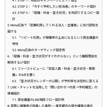
4.1.
STEP 1：用途別キャンペーンとエリア設定
4.2.
STEP 2：「今すぐ予約したい担当者」のキーワード設計
4.3.
STEP 3：「設備・料金・空き状況」を先回りするコピー設
計
5.
Meta広告で「定期利用してくれる法人・主催者」に先行認知を
届ける
5.1.
「リピート利用」が稼働率の土台になるという貸会議室の
特性
5.2.
Meta広告のターゲティング設定例
6.
「設備・料金・空き状況がすぐわからない」という離脱理由を
解消するLP設計
6.1.
ファーストビューに「収容人数・料金・空き状況・駅距
離」の4点を置く
6.2.
「空き状況カレンダーの公開」が予約率を決定的に変える
7.
LINE・チャットを活用した「問い合わせ→内見→予約確定」の
導線設計
7.1.
貸会議室のLINE相談フロー設計例
8.
実際に稼働率が改善した事例——東京都内の貸会議室の場合