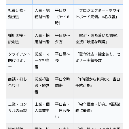
社員研修・
人事・総
平日昼
「プロジェクター・ホワイ
勉強会
務担当者
（9〜18
トボード完備。○名収容」
時）
採用面接・
人事・採
平日昼〜
「駅近・落ち着いた個室。
説明会
用担当者
夕方
面接に最適な環境」
クライアント
営業・マ
平日昼〜
「受付対応・控室あり。セ
向けセミナ
ーケ担当
夜
ミナー実績多数」
ー
者
商談・打ち
営業担当
平日全時
「1時間から利用OK。当日
合わせ
者・経営
間帯
予約可能」
者
士業・コン
士業・個
平日夜・
「完全個室・防音。相談業
サルの面談
人事業主
土日も多
務に最適」
い