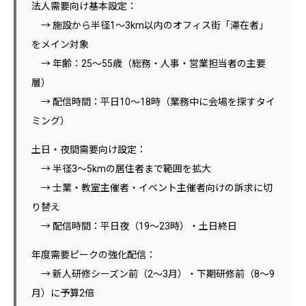
法人需要向け基本設定：
→ 施設から半径1〜3km以内のオフィス街「滞在者」
をメイン対象
→ 年齢：25〜55歳（総務・人事・営業担当者の主要
層）
→ 配信時間：平日10〜18時（業務中に会場を探すタイ
ミング）
土日・夜間需要向け設定：
→ 半径3〜5kmの居住者まで範囲を拡大
→ 士業・教室主催者・イベント主催者向けの訴求に切
り替え
→ 配信時間：平日夜（19〜23時）・土日終日
年度需要ピークの強化配信：
→ 新人研修シーズン前（2〜3月）・下期研修前（8〜9
月）に予算2倍