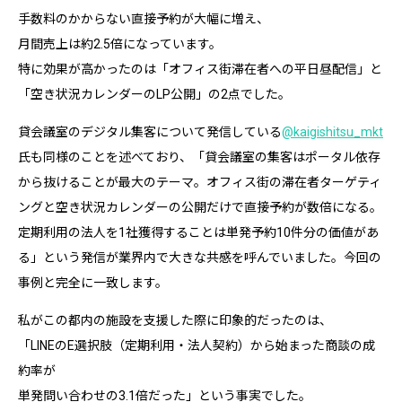
手数料のかからない直接予約が大幅に増え、
月間売上は約2.5倍になっています。
特に効果が高かったのは「オフィス街滞在者への平日昼配信」と
「空き状況カレンダーのLP公開」の2点でした。
貸会議室のデジタル集客について発信している
@kaigishitsu_mkt
氏も同様のことを述べており、「貸会議室の集客はポータル依存
から抜けることが最大のテーマ。オフィス街の滞在者ターゲティ
ングと空き状況カレンダーの公開だけで直接予約が数倍になる。
定期利用の法人を1社獲得することは単発予約10件分の価値があ
る」という発信が業界内で大きな共感を呼んでいました。今回の
事例と完全に一致します。
私がこの都内の施設を支援した際に印象的だったのは、
「LINEのE選択肢（定期利用・法人契約）から始まった商談の成
約率が
単発問い合わせの3.1倍だった」という事実でした。