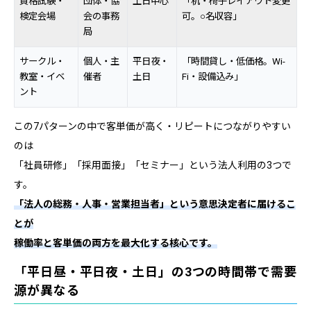
資格試験・
団体・協
土日中心
「机・椅子レイアウト変更
検定会場
会の事務
可。○名収容」
局
サークル・
個人・主
平日夜・
「時間貸し・低価格。Wi-
教室・イベ
催者
土日
Fi・設備込み」
ント
この7パターンの中で客単価が高く・リピートにつながりやすい
のは
「社員研修」「採用面接」「セミナー」という法人利用の3つで
す。
「法人の総務・人事・営業担当者」という意思決定者に届けるこ
とが
稼働率と客単価の両方を最大化する核心です。
「平日昼・平日夜・土日」の3つの時間帯で需要
源が異なる