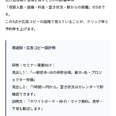
法人担当者が会場を探すときの判断基準は
「収容人数・設備・料金・空き状況・駅からの距離」の5点で
す。
この5点が広告コピーの段階で見えていることが、クリック率と
予約率を上げます。
用途別・広告コピー設計例
研修・セミナー需要向け：
見出し1：「○○駅徒歩○分の研修会場。最大○名・プロジ
ェクター完備」
見出し2：「1時間○○円から。空き状況はカレンダーで即
確認できます」
説明文：「ホワイトボード・Wi-Fi・マイク無料。見学・
下見も歓迎します」