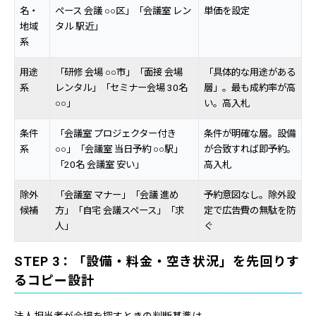
名・
ペース 会議 ○○区」「会議室 レン
単価を設定
地域
タル 駅近」
系
用途
「研修 会場 ○○市」「面接 会場
「具体的な用途がある
系
レンタル」「セミナー会場 30名
層」。最も成約率が高
○○」
い。高入札
条件
「会議室 プロジェクター付き
条件が明確な層。設備
系
○○」「会議室 当日予約 ○○駅」
が合致すれば即予約。
「20名 会議室 安い」
高入札
除外
「会議室 マナー」「会議 進め
予約意図なし。除外設
候補
方」「自宅 会議スペース」「求
定で広告費の無駄を防
人」
ぐ
STEP 3：「設備・料金・空き状況」を先回りす
るコピー設計