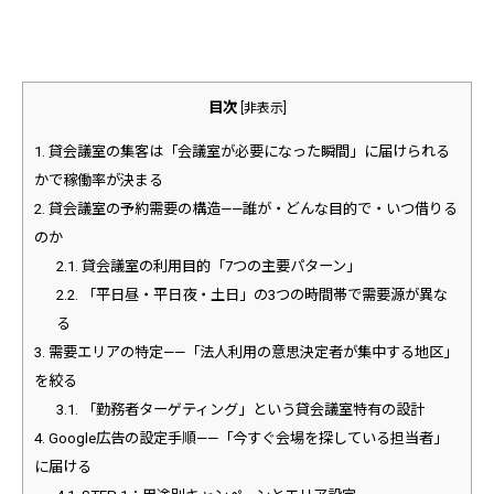
目次
[
非表示
]
1.
貸会議室の集客は「会議室が必要になった瞬間」に届けられる
かで稼働率が決まる
2.
貸会議室の予約需要の構造——誰が・どんな目的で・いつ借りる
のか
2.1.
貸会議室の利用目的「7つの主要パターン」
2.2.
「平日昼・平日夜・土日」の3つの時間帯で需要源が異な
る
3.
需要エリアの特定——「法人利用の意思決定者が集中する地区」
を絞る
3.1.
「勤務者ターゲティング」という貸会議室特有の設計
4.
Google広告の設定手順——「今すぐ会場を探している担当者」
に届ける