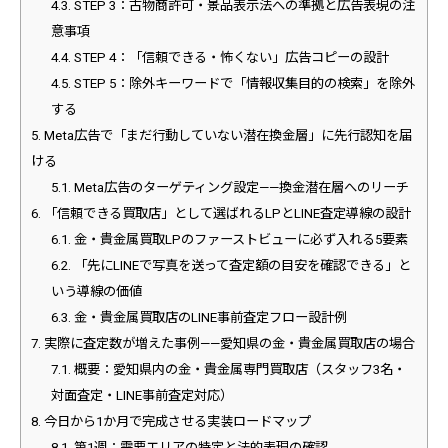
4.3.
STEP 3：古物商許可・景品表示法への準拠と広告表現の注
意事項
4.4.
STEP 4：「信頼できる・怖くない」広告コピーの設計
4.5.
STEP 5：除外キーワードで「情報収集目的の検索」を除外
する
5.
Meta広告で「まだ行動していない潜在換金層」に先行認知を届
ける
5.1.
Meta広告のターゲティング設定——換金潜在層へのリーチ
6.
「信頼できる買取店」として選ばれるLPとLINE査定導線の設計
6.1.
金・貴金属買取LPのファーストビューに必ず入れる5要素
6.2.
「先にLINEで写真を送って査定額の目安を確認できる」と
いう導線の価値
6.3.
金・貴金属買取店のLINE事前査定フロー設計例
7.
実際に査定数が増えた事例——愛知県の金・貴金属買取店の場合
7.1.
概要：愛知県内の金・貴金属専門買取店（スタッフ3名・
対面査定・LINE事前査定対応）
8.
今日から1か月で完成させる実装ロードマップ
8.1.
第1週：需要エリアの特定と法的表現の確認