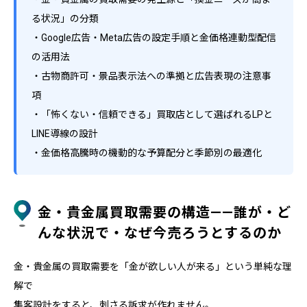
る状況」の分類
・Google広告・Meta広告の設定手順と金価格連動型配信
の活用法
・古物商許可・景品表示法への準拠と広告表現の注意事
項
・「怖くない・信頼できる」買取店として選ばれるLPと
LINE導線の設計
・金価格高騰時の機動的な予算配分と季節別の最適化
金・貴金属買取需要の構造——誰が・ど
んな状況で・なぜ今売ろうとするのか
金・貴金属の買取需要を「金が欲しい人が来る」という単純な理
解で
集客設計をすると、刺さる訴求が作れません。