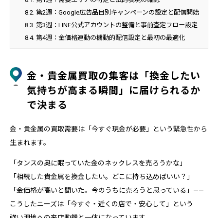
8.2.
第2週：Google広告品目別キャンペーンの設定と配信開始
8.3.
第3週：LINE公式アカウントの整備と事前査定フロー設定
8.4.
第4週：金価格連動の機動的配信設定と最初の最適化
金・貴金属買取の集客は「換金したい
気持ちが高まる瞬間」に届けられるか
で決まる
金・貴金属の買取需要は「今すぐ現金が必要」という緊急性から
生まれます。
「タンスの奥に眠っていた金のネックレスを売ろうかな」
「相続した貴金属を換金したい。どこに持ち込めばいい？」
「金価格が高いと聞いた。今のうちに売ろうと思っている」——
こうしたニーズは「今すぐ・近くの店で・安心して」という
強い現地への来店動機と一体になっています。