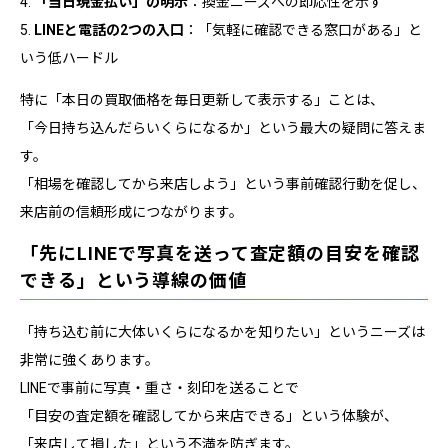
4.
「当日現金払い」の明示
：換金ニーズへの即応性を示す
5.
LINEと電話の2つの入口
：「気軽に確認できる窓口がある」と
いう低ハードル
特に「本日の買取価格を毎日更新して表示する」ことは、
「今日持ち込んだらいくらになるか」という最大の疑問に答えま
す。
「相場を確認してから来店しよう」という事前確認行動を促し、
来店前の信頼形成につながります。
「先にLINEで写真を送って査定額の目安を確認
できる」という導線の価値
「持ち込む前に大体いくらになるかを知りたい」というニーズは
非常に強くあります。
LINEで事前に写真・重さ・刻印を送ることで
「目安の査定額を確認してから来店できる」という体験が、
「来店して損した」という不満を防ぎます。