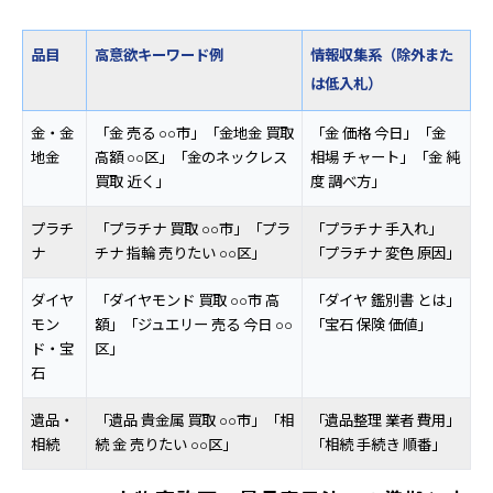
品目
高意欲キーワード例
情報収集系（除外また
は低入札）
金・金
「金 売る ○○市」「金地金 買取
「金 価格 今日」「金
地金
高額 ○○区」「金のネックレス
相場 チャート」「金 純
買取 近く」
度 調べ方」
プラチ
「プラチナ 買取 ○○市」「プラ
「プラチナ 手入れ」
ナ
チナ 指輪 売りたい ○○区」
「プラチナ 変色 原因」
ダイヤ
「ダイヤモンド 買取 ○○市 高
「ダイヤ 鑑別書 とは」
モン
額」「ジュエリー 売る 今日 ○○
「宝石 保険 価値」
ド・宝
区」
石
遺品・
「遺品 貴金属 買取 ○○市」「相
「遺品整理 業者 費用」
相続
続 金 売りたい ○○区」
「相続 手続き 順番」