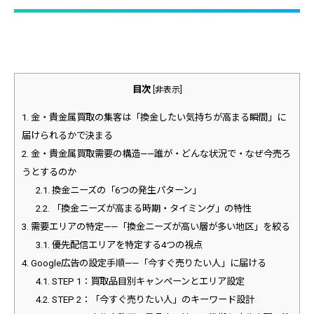
目次
[
非表示
]
1.
金・貴金属買取の集客は「換金したい気持ちが高まる瞬間」に
届けられるかで決まる
2.
金・貴金属買取需要の構造——誰が・どんな状況で・なぜ今売ろ
うとするのか
2.1.
換金ニーズの「6つの発生パターン」
2.2.
「換金ニーズが高まる時期・タイミング」の特性
3.
需要エリアの特定——「換金ニーズが高い層が多い地区」を絞る
3.1.
優先配信エリアを特定する4つの視点
4.
Google広告の設定手順——「今すぐ売りたい人」に届ける
4.1.
STEP 1：買取品目別キャンペーンとエリア設定
4.2.
STEP 2：「今すぐ売りたい人」のキーワード設計