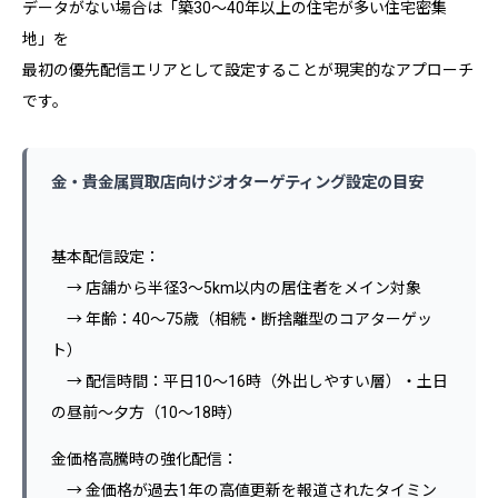
データがない場合は「築30〜40年以上の住宅が多い住宅密集
地」を
最初の優先配信エリアとして設定することが現実的なアプローチ
です。
金・貴金属買取店向けジオターゲティング設定の目安
基本配信設定：
→ 店舗から半径3〜5km以内の居住者をメイン対象
→ 年齢：40〜75歳（相続・断捨離型のコアターゲッ
ト）
→ 配信時間：平日10〜16時（外出しやすい層）・土日
の昼前〜夕方（10〜18時）
金価格高騰時の強化配信：
→ 金価格が過去1年の高値更新を報道されたタイミン