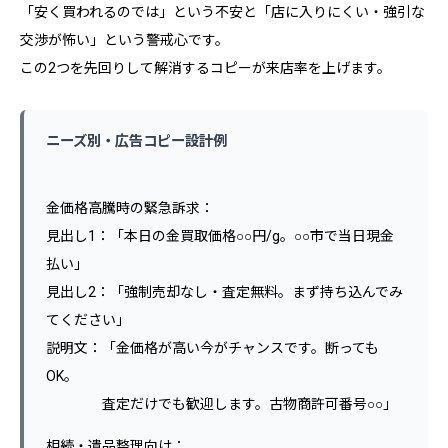
「安く買われるのでは」という不安と「店に入りにくい・強引な
交渉が怖い」という警戒心です。
この2つを先回りして解消するコピーが来店率を上げます。
ニーズ別・広告コピー設計例
金価格高騰時の緊急訴求：
見出し1：「本日の金買取価格○○円/g。○○市で当日現金
払い」
見出し2：「強制売却なし・査定無料。まず持ち込んでみ
てください」
説明文：「金価格が高い今がチャンスです。断っても
OK。
査定だけでも歓迎します。古物商許可番号○○」
相続・遺品整理向け：