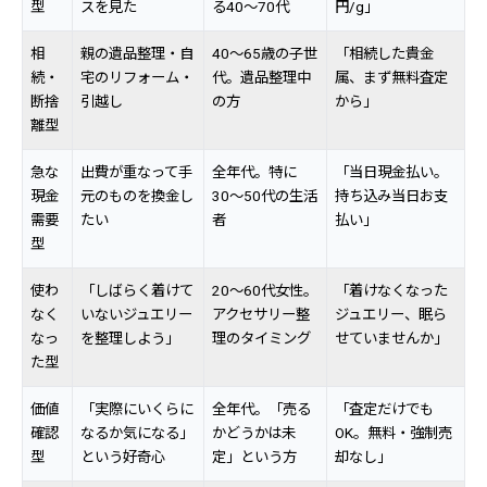
型
スを見た
る40〜70代
円/g」
相
親の遺品整理・自
40〜65歳の子世
「相続した貴金
続・
宅のリフォーム・
代。遺品整理中
属、まず無料査定
断捨
引越し
の方
から」
離型
急な
出費が重なって手
全年代。特に
「当日現金払い。
現金
元のものを換金し
30〜50代の生活
持ち込み当日お支
需要
たい
者
払い」
型
使わ
「しばらく着けて
20〜60代女性。
「着けなくなった
なく
いないジュエリー
アクセサリー整
ジュエリー、眠ら
なっ
を整理しよう」
理のタイミング
せていませんか」
た型
価値
「実際にいくらに
全年代。「売る
「査定だけでも
確認
なるか気になる」
かどうかは未
OK。無料・強制売
型
という好奇心
定」という方
却なし」