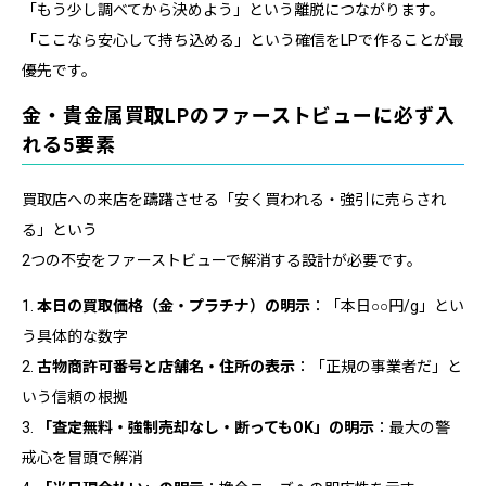
「もう少し調べてから決めよう」という離脱につながります。
「ここなら安心して持ち込める」という確信をLPで作ることが最
優先です。
金・貴金属買取LPのファーストビューに必ず入
れる5要素
買取店への来店を躊躇させる「安く買われる・強引に売らされ
る」という
2つの不安をファーストビューで解消する設計が必要です。
1.
本日の買取価格（金・プラチナ）の明示
：「本日○○円/g」とい
う具体的な数字
2.
古物商許可番号と店舗名・住所の表示
：「正規の事業者だ」と
いう信頼の根拠
3.
「査定無料・強制売却なし・断ってもOK」の明示
：最大の警
戒心を冒頭で解消