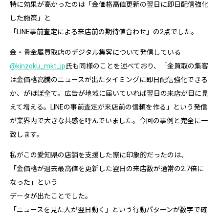
特に効果が高かったのは「金価格高値更新の翌日に即日配信強化
した施策」と
「LINE事前査定による来店前の期待値合わせ」の2点でした。
金・貴金属買取店のデジタル集客について発信している
@kinzoku_mkt_jp
氏も同様のことを述べており、「金買取の集客
は金価格高騰のニュースが出たタイミングに即日配信強化できる
か、がほぼ全て。広告が地域に届いていれば翌日の来店が目に見
えて増える。LINEの事前査定が来店前の信頼を作る」という発信
が業界内で大きな共感を呼んでいました。今回の事例と完全に一
致します。
私がこの愛知県の店舗を支援した際に印象的だったのは、
「金価格が過去最高値を更新した翌日の来店数が通常の2.7倍に
なった」という
データが出たことでした。
「ニュースを見た人が翌日動く」という行動パターンが数字で確