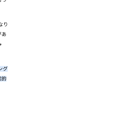
なり
があ
み
ング
実的