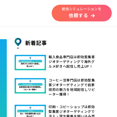
配信シミュレーションを
依頼する
新着記事
輸入食品専門店は即効型集客
ジオターゲティングで海外グ
ルメ好きへ配信し売上UP！
コーヒー豆専門店は即効型集
客ジオターゲティングで自家
焙煎の魅力を地域配信しリピ
ーター獲得！
印刷・コピーショップは即効
型集客ジオターゲティングで
法人・学生需要を囲い込み売