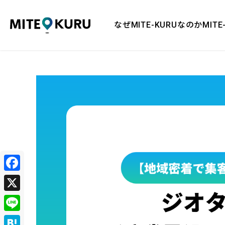
MITE KURU
なぜMITE-KURUなのか
MIT
Facebook
X
Line