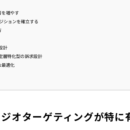
者を増やす
ポジションを確立する
方
設計
定層特化型の訴求設計
な最適化
にジオターゲティングが特に