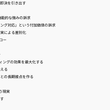
即決を引き出す
機能的な強みの訴求
ング対応」という付加価値の訴求
実による差別化
ロー
計
ティングの効果を最大化する
伝える
との長期接点を作る
う現実
す