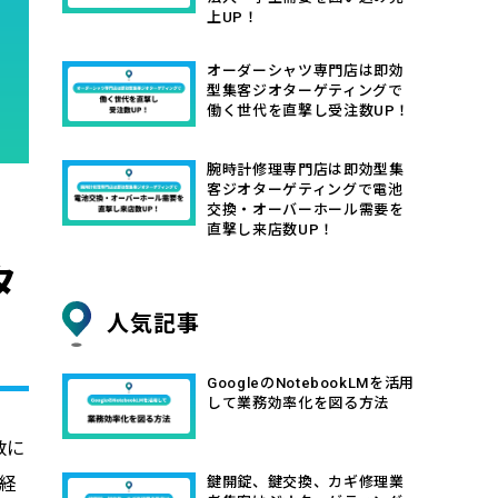
上UP！
オーダーシャツ専門店は即効
型集客ジオターゲティングで
働く世代を直撃し受注数UP！
腕時計修理専門店は即効型集
客ジオターゲティングで電池
交換・オーバーホール需要を
直撃し来店数UP！
タ
人気記事
GoogleのNotebookLMを活用
して業務効率化を図る方法
数に
鍵開錠、鍵交換、カギ修理業
経