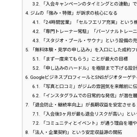
3.2.
「入会キャンペーンのタイミングとの連動」で
4.
ジムの「強み・特徴」が訴求の核心になる
4.1.
「24時間営業」「セルフエリア充実」という
4.2.
「専門トレーナー常駐」「パーソナルトレーニ
4.3.
「スタジオ・プール・サウナ」という設備の充
5.
「無料体験・見学の申し込み」を入口にした成約フ
5.1.
「まず一度来てもらう」ことが最大の目標
5.2.
「申し込みのハードル」を極限まで下げる設
6.
GoogleビジネスプロフィールとSNSがジオターゲ
6.1.
「写真と口コミ」がジムの雰囲気を来館前に
6.2.
「インスタグラムでの日常的な発信」が潜在層
7.
「退会防止・継続率向上」が長期収益を安定させる
7.1.
「入会後3ヶ月が最も退会リスクが高い」とい
7.2.
「コミュニティとイベント」が通う理由を増や
8.
「法人・企業契約」という安定収益源の開拓