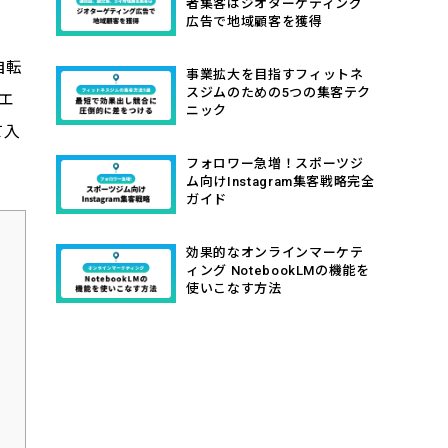
者集客はジオターゲティング
広告で地域顧客を獲得
自転
事業拡大を目指すフィットネ
スジムのための5つの集客テク
エ
ニック
て入
フォロワー急増！スポーツジ
ム向けInstagram集客戦略完全
ガイド
効果的なオンラインマーケテ
ィング NotebookLMの機能を
使いこなす方法