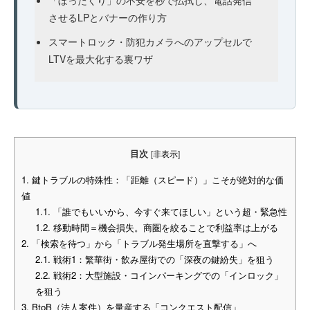
させるLPとバナーの作り方
スマートロック・防犯カメラへのアップセルで
LTVを最大化する裏ワザ
目次
[
非表示
]
1.
鍵トラブルの特殊性：「距離（スピード）」こそが絶対的な価
値
1.1.
「誰でもいいから、今すぐ来てほしい」という超・緊急性
1.2.
移動時間＝機会損失。商圏を絞ることで利益率は上がる
2.
「検索を待つ」から「トラブル発生場所を直撃する」へ
2.1.
戦術1：繁華街・飲み屋街での「深夜の鍵紛失」を狙う
2.2.
戦術2：大型施設・コインパーキングでの「インロック」
を狙う
3.
BtoB（法人案件）を量産する「コンクエスト配信」