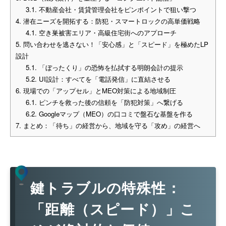
3.1.
不動産会社・賃貸管理会社をピンポイントで狙い撃つ
4.
潜在ニーズを開拓する：防犯・スマートロックの高単価戦略
4.1.
空き巣被害エリア・高級住宅街へのアプローチ
5.
問い合わせを逃さない！「安心感」と「スピード」を極めたLP
設計
5.1.
「ぼったくり」の恐怖を払拭する明朗会計の提示
5.2.
UI設計：すべてを「電話発信」に直結させる
6.
現場での「アップセル」とMEO対策による地域制圧
6.1.
ピンチを救った後の信頼を「防犯対策」へ繋げる
6.2.
Googleマップ（MEO）の口コミで盤石な基盤を作る
7.
まとめ：「待ち」の経営から、地域を守る「攻め」の経営へ
鍵トラブルの特殊性：
「距離（スピード）」こ