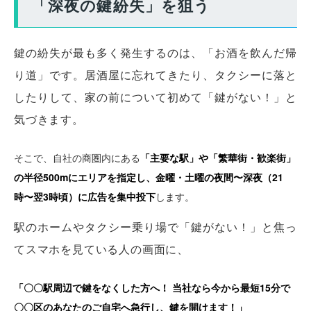
「深夜の鍵紛失」を狙う
鍵の紛失が最も多く発生するのは、「お酒を飲んだ帰
り道」です。居酒屋に忘れてきたり、タクシーに落と
したりして、家の前について初めて「鍵がない！」と
気づきます。
そこで、自社の商圏内にある
「主要な駅」や「繁華街・歓楽街」
の半径500mにエリアを指定し、金曜・土曜の夜間〜深夜（21
時〜翌3時頃）に広告を集中投下
します。
駅のホームやタクシー乗り場で「鍵がない！」と焦っ
てスマホを見ている人の画面に、
「〇〇駅周辺で鍵をなくした方へ！ 当社なら今から最短15分で
〇〇区のあなたのご自宅へ急行し、鍵を開けます！」