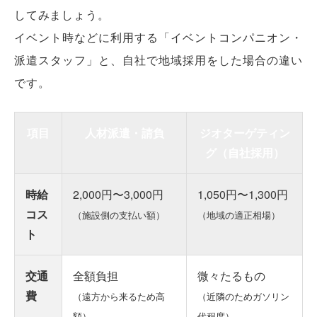
してみましょう。
イベント時などに利用する「イベントコンパニオン・
派遣スタッフ」と、自社で地域採用をした場合の違い
です。
項目
人材派遣・請負
ジオターゲティン
グ（自社採用）
時給
2,000円〜3,000円
1,050円〜1,300円
コス
（施設側の支払い額）
（地域の適正相場）
ト
交通
全額負担
微々たるもの
費
（遠方から来るため高
（近隣のためガソリン
額）
代程度）