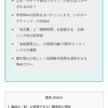
なぜ「チケット販売スタッフ」の求人はスルー
されるのか？
半径5kmの住民をターゲットにする「ジオター
ゲティング」の仕組み
「地元愛」と「隙間時間」を刺激する、主婦・
シニア向け訴求術
「金銭授受なし」が採用の鍵？QRチケッティ
ングとの連動
繁忙期だけ欲しい！短期集中採用を成功させる
Webフロー
目次
[
非表示
]
1.
施設の「顔」が採用できない構造的な理由