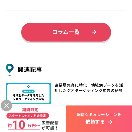
コラム一覧
関連記事
富裕層集客に特化 地域別データを活
用したジオターゲティング広告の秘訣
配信シミュレーションを
占いサロンは即効型集客ジオターゲテ
ィングで恋愛・仕事悩み層を地域直撃
依頼する
し来店数UP！