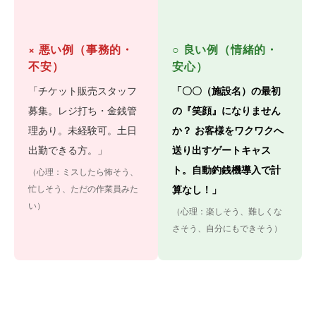
× 悪い例（事務的・
○ 良い例（情緒的・
不安）
安心）
「チケット販売スタッフ
「〇〇（施設名）の最初
募集。レジ打ち・金銭管
の『笑顔』になりません
理あり。未経験可。土日
か？ お客様をワクワクへ
出勤できる方。」
送り出すゲートキャス
ト。自動釣銭機導入で計
（心理：ミスしたら怖そう、
忙しそう、ただの作業員みた
算なし！」
い）
（心理：楽しそう、難しくな
さそう、自分にもできそう）