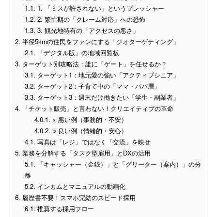
1.1.
1. 「ミスが許されない」というプレッシャー
1.2.
2. 繁忙期の「クレーム対応」への恐怖
1.3.
3. 観光地特有の「アクセスの悪さ」
2.
半径5kmの住民をファンにする「ジオターゲティング」
2.1.
「デジタル版」の地域回覧板
3.
ターゲット別攻略法：誰に「ゲート」を任せるか？
3.1.
ターゲット1：地元愛の強い「アクティブシニア」
3.2.
ターゲット2：子育て中の「ママ・パパ層」
3.3.
ターゲット3：週末だけ働きたい「学生・副業者」
4.
「チケット販売」と言わない！クリエイティブの革命
4.0.1.
× 悪い例（事務的・不安）
4.0.2.
○ 良い例（情緒的・安心）
4.1.
写真は「レジ」ではなく「交流」を映せ
5.
業務を分解する「タスク型雇用」とDXの活用
5.1.
「キャッシャー（金銭）」と「グリーター（案内）」の分
離
5.2.
インカムとマニュアルの動画化
6.
履歴書不要！スマホ完結のスピード採用
6.1.
推奨する採用フロー