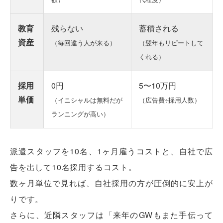
教育
残らない
蓄積される
資産
（毎回違う人が来る）
（翌年もリピートして
くれる）
採用
0円
5〜10万円
単価
（イニシャルは無料だが
（広告費÷採用人数）
ランニングが高い）
派遣スタッフを10名、1ヶ月雇うコストと、自社で広
告を出して10名採用するコスト。
数ヶ月単位で見れば、自社採用の方が圧倒的に安上が
りです。
さらに、近隣スタッフは「来年のGWもまた手伝って