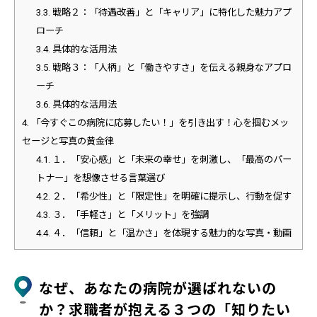
3.3.
戦略２：「待遇改善」と「キャリア」に特化した魅力アプ
ローチ
3.4.
具体的な活用法
3.5.
戦略３：「人柄」と「働きやすさ」を伝える親身なアプロ
ーチ
3.6.
具体的な活用法
4.
「今すぐこの病院に応募したい！」を引き出す！心を掴むメッ
セージと写真の黄金律
4.1.
１．「安心感」と「未来の幸せ」を刺激し、「最高のパー
トナー」を想像させる言葉選び
4.2.
２．「希少性」と「限定性」を明確に提示し、行動を促す
4.3.
３．「手軽さ」と「メリット」を強調
4.4.
４．「信頼」と「温かさ」を体現する魅力的な写真・動画
なぜ、あなたの病院が選ばれないの
か？求職者が抱える３つの「知りたい