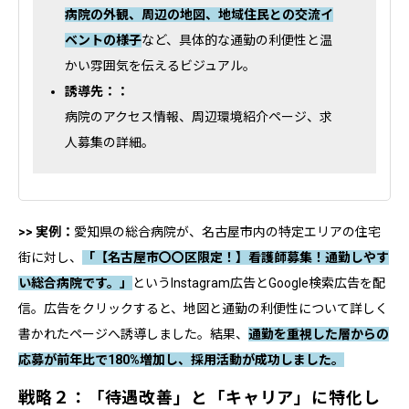
病院の外観、周辺の地図、地域住民との交流イ
ベントの様子
など、具体的な通勤の利便性と温
かい雰囲気を伝えるビジュアル。
誘導先：：
病院のアクセス情報、周辺環境紹介ページ、求
人募集の詳細。
>> 実例：
愛知県の総合病院が、名古屋市内の特定エリアの住宅
街に対し、
「【名古屋市〇〇区限定！】看護師募集！通勤しやす
い総合病院です。」
というInstagram広告とGoogle検索広告を配
信。広告をクリックすると、地図と通勤の利便性について詳しく
書かれたページへ誘導しました。結果、
通勤を重視した層からの
応募が前年比で180%増加し、採用活動が成功しました。
戦略２：「待遇改善」と「キャリア」に特化し