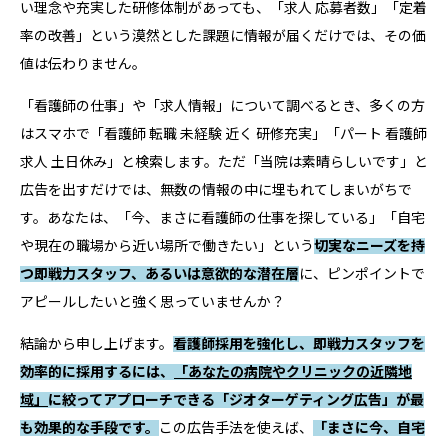
い理念や充実した研修体制があっても、「求人 応募者数」「定着
率の改善」という漠然とした課題に情報が届くだけでは、その価
値は伝わりません。
「看護師の仕事」や「求人情報」について調べるとき、多くの方
はスマホで「看護師 転職 未経験 近く 研修充実」「パート 看護師
求人 土日休み」と検索します。ただ「当院は素晴らしいです」と
広告を出すだけでは、無数の情報の中に埋もれてしまいがちで
す。あなたは、「今、まさに看護師の仕事を探している」「自宅
や現在の職場から近い場所で働きたい」という
切実なニーズを持
つ即戦力スタッフ、あるいは意欲的な潜在層
に、ピンポイントで
アピールしたいと強く思っていませんか？
結論から申し上げます。
看護師採用を強化し、即戦力スタッフを
効率的に採用するには、
「あなたの病院やクリニックの近隣地
域」
に絞ってアプローチできる「ジオターゲティング広告」が最
も効果的な手段です。
この広告手法を使えば、
「まさに今、自宅